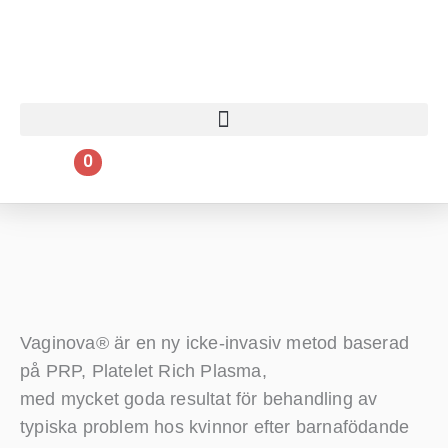
0
Varukorg
0.00
kr
Vaginova® är en ny icke-invasiv metod baserad
på PRP, Platelet Rich Plasma,
med mycket goda resultat för behandling av
typiska problem hos kvinnor efter barnafödande