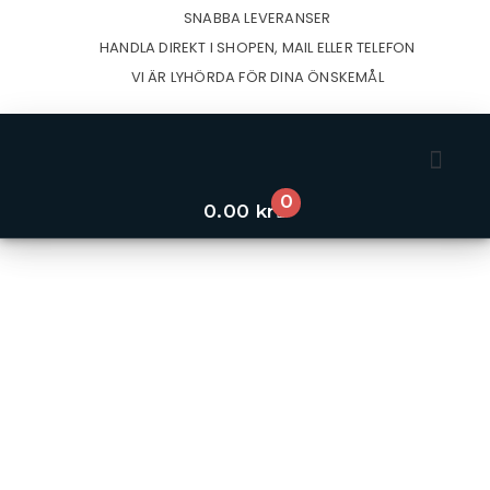
Hoppa
SNABBA LEVERANSER
till
HANDLA DIREKT I SHOPEN, MAIL ELLER TELEFON
innehåll
VI ÄR LYHÖRDA FÖR DINA ÖNSKEMÅL
0
UTVALDA PROD
Varukorg
0.00
kr