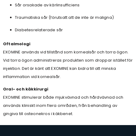
Sår orsakade av kärlinsufficiens
Traumatiska sår (förutsatt att de inte är maligna)
Diabetesrelaterade sår
Oftalmologi
EXOMINE används vid tillstånd som kornealsår och torra ögon.
Vid torra ögon administreras produkten som droppar istället för
injektion. Det är känt att EXOMINE kan bidra till att minska
inflammation vid kornealsår.
Oral- och käkkirurgi
EXOMINE stimulerar både mjukvävnad och hårdvävnad och
används kliniskt inom flera områden, från behandling av
gingiva till osteonekros i käkbenet.