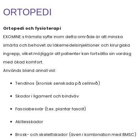
ORTOPEDI
Ortopedi och fysioterapi
EXOMINE:s främsta syfte inom detta område är att minska
smärta och behovet av läkemedelsinjektioner och kirurgiska
ingrepp, vilket möjliggör att patienter kan fortsätta sin vardag
med ökad komfort.
Används bland annat vid:
Tendinos (kronisk senskada på cellnivå)
Skador i ligament och bindväv
Fasciabesvär (t.ex. plantar fasciit)
Akillesskador
Brosk- och skelettskador (även i kombination med BMSC)