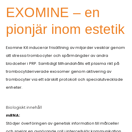
EXOMINE – en
pionjär inom estetik
Exomine Kit inducerar frisättning av miljarder vesiklar genom
att stressa trombocyter och spårmängder av andra
blodceller i PRP. Samtidigt tillhandahålls ett plasma rikt på
trombocytderiverade exosomer genom aktivering av
trombocyter via ett särskilt protokoll och specialutvecklade
enheter.
Biologiskt innehåll
mRNA:
Stödjer överföringen av genetisk information till målceller
och spelar en avgörande roll i intercellulär kommunikation