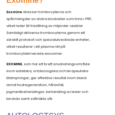
Exomine?
Exomine
stressar trombocyterna och
spårmängder av andra blodceller som finns i PRP,
vilket leder till frisättning av miljarder vesiklar.
Samtidigt aktiveras trombocyterna genom ett
särskilt protokoll och specialutvecklade enheter,
vilket resulterar i ett plasma rikt på
trombocytderiverade exosomer.
EXOMINE
, som har ett brett användningsområde
inom estetiska, ortobiologiska och terapeutiska
tillämpningar, ger effektiva resultat inom bland
annat hudregeneration, håravfall,
pigmentbehandlingar, behandling av leder och
bindväv samt svårläkta sår.