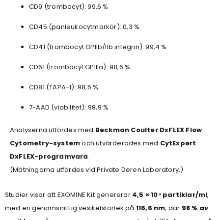
CD9 (trombocyt): 99,6 %
CD45 (panleukocytmarkör): 0,3 %
CD41 (trombocyt GPIIb/IIb integrin): 99,4 %
CD61 (trombocyt GPIIIa): 98,6 %
CD81 (TAPA-1): 98,5 %
7-AAD (viabilitet): 98,9 %
Analyserna utfördes med
Beckman Coulter DxFLEX Flow
Cytometry-system
och utvärderades med
CytExpert
DxFLEX-programvara
.
(Mätningarna utfördes vid Private Deren Laboratory.)
Studier visar att EXOMINE Kit genererar
4,5 × 10⁹ partiklar/ml
,
med en genomsnittlig vesikelstorlek på
116,6 nm
, där
98 % av