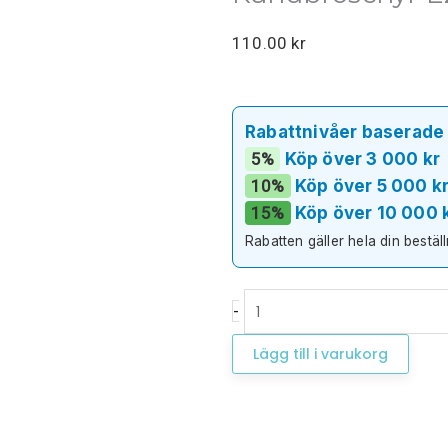
110.00
kr
Rabattnivåer baserade 
5%
Köp över 3 000 kr
10%
Köp över 5 000 k
15%
Köp över 10 000 
Rabatten gäller hela din bestäl
Kundbroschyr
-
EZGEL
Lägg till i varukorg
Filler
-
25st
mängd