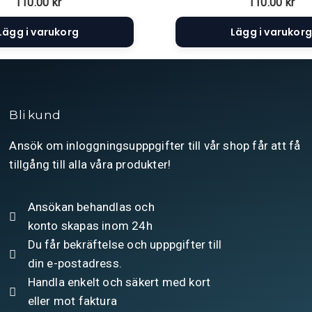
110.00
kr
110.00
kr
Lägg i varukorg
Lägg i varukorg
Bli kund
Ansök om inloggningsupppgifter till vår shop får att få
tillgång till alla våra produkter!
Ansökan behandlas och
konto skapas inom 24h
Du får bekräftelse och upppgifter till
din e-postadress.
Handla enkelt och säkert med kort
eller mot faktura