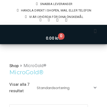
Hoppa
SNABBA LEVERANSER
till
HANDLA DIREKT I SHOPEN, MAIL ELLER TELEFON
innehåll
VI ÄR LYHÖRDA FÖR DINA ÖNSKEMÅL
0
Varukorg
0.00
kr
UTVALDA PROD
Shop
» MicroGold®
MicroGold®
Visar alla 7
resultat