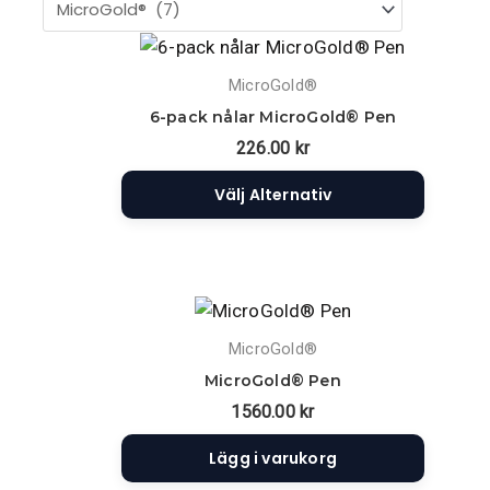
Den
här
MicroGold®
produkten
6-pack nålar MicroGold® Pen
har
226.00
kr
flera
varianter.
Välj Alternativ
De
olika
alternativen
kan
väljas
MicroGold®
på
MicroGold® Pen
produktsidan
1560.00
kr
Lägg i varukorg